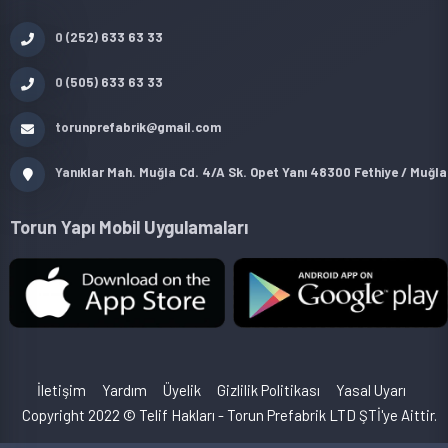
0 (252) 633 63 33
0 (505) 633 63 33
torunprefabrik@gmail.com
Yanıklar Mah. Muğla Cd. 4/A Sk. Opet Yanı 48300 Fethiye / Muğla
Torun Yapı Mobil Uygulamaları
İletişim
Yardım
Üyelik
Gizlilik Politikası
Yasal Uyarı
Copyright 2022 © Telif Hakları - Torun Prefabrik LTD ŞTİ'ye Aittir.